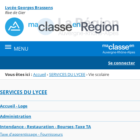
Panneau de gestion des cookies
Lycée Georges Brassens
Menu de la rubrique
Contenu
Rive de Gier
MENU
Se connecter
Vous êtes ici :
Accueil
›
SERVICES DU LYCEE
›
Vie scolaire
SERVICES DU LYCEE
Accueil - Loge
Administration
Intendance - Restauration - Bourses -Taxe TA
Taxe d'apprentissage - Fournisseurs