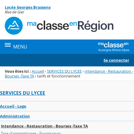
Panneau de gestion des cookies
Lycée Georges Brassens
Menu de la rubrique
Contenu
Rive de Gier
MENU
Se connecter
Vous êtes ici :
Accueil
›
SERVICES DU LYCEE
›
Intendance - Restauration -
Bourses -Taxe TA
›
tarifs et fonctionnement
SERVICES DU LYCEE
Accueil - Loge
Administration
Intendance - Restauration - Bourses -Taxe TA
Taxe d'apprentissage - Fournisseurs