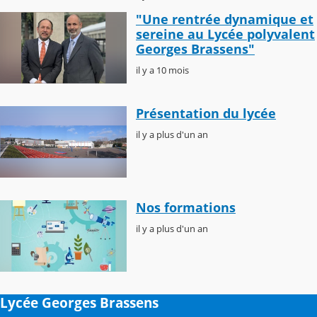
"Une rentrée dynamique et
sereine au Lycée polyvalent
Georges Brassens"
il y a 10 mois
Présentation du lycée
il y a plus d'un an
Nos formations
il y a plus d'un an
Lycée Georges Brassens