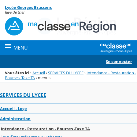
Panneau de gestion des cookies
Lycée Georges Brassens
Menu de la rubrique
Contenu
Rive de Gier
MENU
Se connecter
Vous êtes ici :
Accueil
›
SERVICES DU LYCEE
›
Intendance - Restauration -
Bourses -Taxe TA
›
menus
SERVICES DU LYCEE
Accueil - Loge
Administration
Intendance - Restauration - Bourses -Taxe TA
Taxe d'apprentissage - Fournisseurs