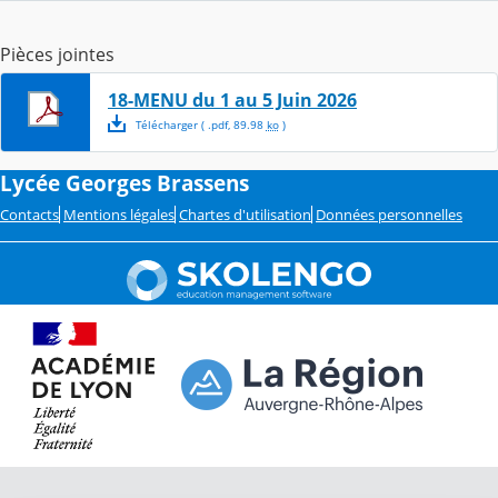
Pièces jointes
18-MENU du 1 au 5 Juin 2026
Télécharger
( .
pdf
,
89.98
ko
)
Lycée Georges Brassens
Contacts
Mentions légales
Chartes d'utilisation
Données personnelles