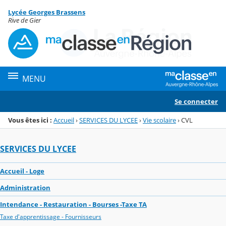
Panneau de gestion des cookies
Lycée Georges Brassens
Menu de la rubrique
Contenu
Rive de Gier
MENU
Se connecter
Vous êtes ici :
Accueil
›
SERVICES DU LYCEE
›
Vie scolaire
›
CVL
SERVICES DU LYCEE
Accueil - Loge
Administration
Intendance - Restauration - Bourses -Taxe TA
Taxe d'apprentissage - Fournisseurs