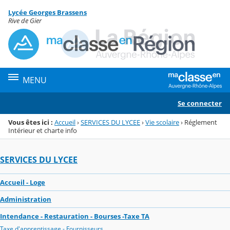
Panneau de gestion des cookies
Lycée Georges Brassens
Menu de la rubrique
Contenu
Rive de Gier
MENU
Se connecter
Vous êtes ici :
Accueil
›
SERVICES DU LYCEE
›
Vie scolaire
›
Réglement
Intérieur et charte info
SERVICES DU LYCEE
Accueil - Loge
Administration
Intendance - Restauration - Bourses -Taxe TA
Taxe d'apprentissage - Fournisseurs