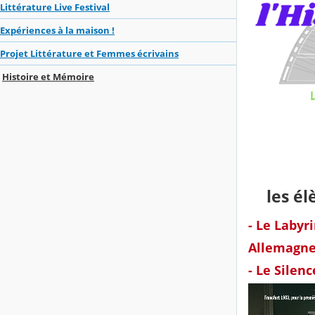
Littérature Live Festival
Expériences à la maison !
Projet Littérature et Femmes écrivains
Histoire et Mémoire
les él
- Le Labyr
Allemagn
-
Le Silenc