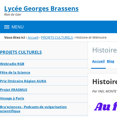
Panneau de gestion des cookies
Lycée Georges Brassens
Menu de la rubrique
Contenu
Rive de Gier
MENU
Vous êtes ici :
Accueil
›
PROJETS CULTURELS
›
Histoire et Mémoire
Histoir
PROJETS CULTURELS
Accueil
Blog
Webradio RGB
Fête de la Science
Histoi
Prix littéraire Région AURA
Projet ERASMUS
Par YAEL MONTET 
Voyage à Paris
Bra'sciences - Podcasts de vulgarisation
scientifique