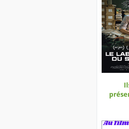
I
présen