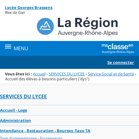
Panneau de gestion des cookies
Lycée Georges Brassens
Menu de la rubrique
Contenu
Rive de Gier
MENU
Se connecter
Vous êtes ici :
Accueil
›
SERVICES DU LYCEE
›
Service Social et de Santé
›
Accueil des élèves à besoins particuliers ('dys")
SERVICES DU LYCEE
Accueil - Loge
Administration
Intendance - Restauration - Bourses -Taxe TA
Taxe d'apprentissage - Fournisseurs