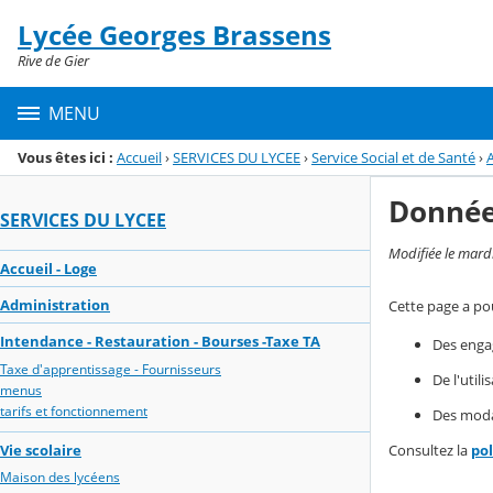
Panneau de gestion des cookies
Lycée Georges Brassens
Menu de la rubrique
Contenu
Rive de Gier
MENU
Vous êtes ici :
Accueil
›
SERVICES DU LYCEE
›
Service Social et de Santé
›
A
Donnée
SERVICES DU LYCEE
Modifiée le mard
Accueil - Loge
Administration
Cette page a pou
Intendance - Restauration - Bourses -Taxe TA
Des enga
Taxe d'apprentissage - Fournisseurs
De l'util
menus
tarifs et fonctionnement
Des modal
Vie scolaire
Consultez la
po
Maison des lycéens