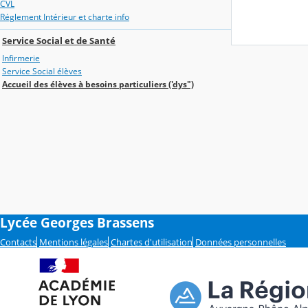
CVL
Réglement Intérieur et charte info
Service Social et de Santé
Infirmerie
Service Social élèves
Accueil des élèves à besoins particuliers ('dys")
Lycée Georges Brassens
Contacts
Mentions légales
Chartes d'utilisation
Données personnelles