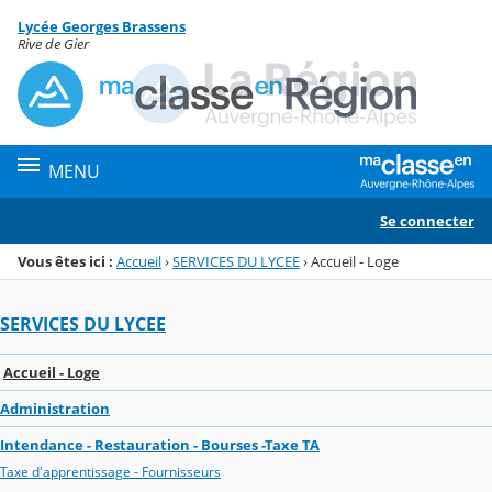
Panneau de gestion des cookies
Lycée Georges Brassens
Menu de la rubrique
Contenu
Rive de Gier
MENU
Se connecter
Vous êtes ici :
Accueil
›
SERVICES DU LYCEE
›
Accueil - Loge
SERVICES DU LYCEE
Accueil - Loge
Administration
Intendance - Restauration - Bourses -Taxe TA
Taxe d'apprentissage - Fournisseurs