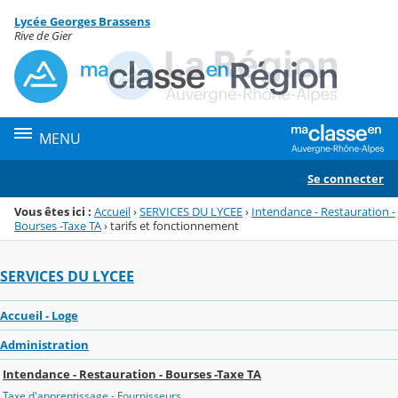
Panneau de gestion des cookies
Lycée Georges Brassens
Menu de la rubrique
Contenu
Rive de Gier
MENU
Se connecter
Vous êtes ici :
Accueil
›
SERVICES DU LYCEE
›
Intendance - Restauration -
Bourses -Taxe TA
›
tarifs et fonctionnement
SERVICES DU LYCEE
Accueil - Loge
Administration
Intendance - Restauration - Bourses -Taxe TA
Taxe d'apprentissage - Fournisseurs