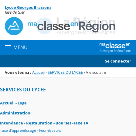
Panneau de gestion des cookies
Lycée Georges Brassens
Menu de la rubrique
Contenu
Rive de Gier
MENU
Se connecter
Vous êtes ici :
Accueil
›
SERVICES DU LYCEE
›
Vie scolaire
SERVICES DU LYCEE
Accueil - Loge
Administration
Intendance - Restauration - Bourses -Taxe TA
Taxe d'apprentissage - Fournisseurs