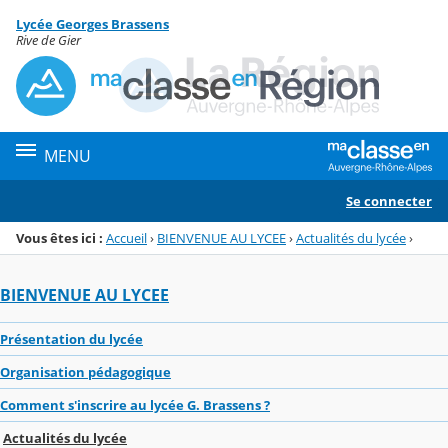
Panneau de gestion des cookies
Lycée Georges Brassens
Menu de la rubrique
Contenu
Rive de Gier
MENU
Se connecter
Vous êtes ici :
Accueil
›
BIENVENUE AU LYCEE
›
Actualités du lycée
›
BIENVENUE AU LYCEE
Présentation du lycée
Organisation pédagogique
Comment s'inscrire au lycée G. Brassens ?
Actualités du lycée