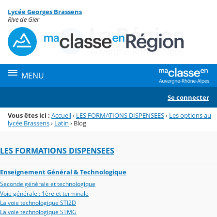
Panneau de gestion des cookies
Lycée Georges Brassens
Menu de la rubrique
Contenu
Rive de Gier
MENU
Se connecter
Vous êtes ici :
Accueil
›
LES FORMATIONS DISPENSEES
›
Les options au
lycée Brassens
›
Latin
›
Blog
LES FORMATIONS DISPENSEES
Enseignement Général & Technologique
Seconde générale et technologique
Voie générale : 1ère et terminale
La voie technologique STI2D
La voie technologique STMG