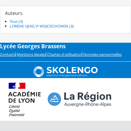
Auteurs
Tous (3)
LORENE UJHELYI WOJCIECHOWSK (3)
Lycée Georges Brassens
Contacts
Mentions légales
Chartes d'utilisation
Données personnelles