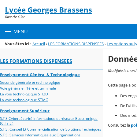
Panneau de gestion des cookies
Lycée Georges Brassens
Menu de la rubrique
Contenu
Rive de Gier
MENU
Vous êtes ici :
Accueil
›
LES FORMATIONS DISPENSEES
›
Les options au l
Donnée
LES FORMATIONS DISPENSEES
Modifiée le mard
Enseignement Général & Technologique
Seconde générale et technologique
Cette page a pou
Voie générale : 1ère et terminale
La voie technologique STI2D
Des enga
La voie technologique STMG
De l'util
Enseignement Supérieur
Des modal
S.T.S Cybersécurité Informatique et réseaux ELectronique
(C.I.E.L.)
Consultez la
po
S.T.S. Conseil Et Commercialisation de Solutions Techniques
S.T.S. Services Informatiques aux Organisations