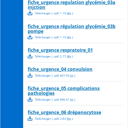
fiche_urgence regulation glycémie_03a
injction
Télécharger
( .
pdf
,
1.10
Mo
)
fiche_urgence régulation glycémie_03b
pompe
Télécharger
( .
pdf
,
1.15
Mo
)
fiche_urgence respratoire_01
Télécharger
( .
pdf
,
2.77
Mo
)
fiche_urgence_04 convulsion
Télécharger
( .
pdf
,
847.93
ko
)
fiche_urgence_05 complications
pathologies
Télécharger
( .
pdf
,
896.67
ko
)
fiche_urgence_06 drépanocytose
Télécharger
( .
pdf
,
2.63
Mo
)