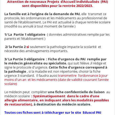
Attention de nouveaux Projets d'Accueil Individualisés (PAI)
sont disponibles pour la rentrée 2022/2023.
La famille est à l'origine de la demande de PAI
, elle transmet ce
protocole, les ordonnances et les médicaments au professionnel de
santé de l'établissement. Le PAI est actualisé à chaque rentrée scolaire
(modifié ou annulé à tout moment de l'année )
1/ La
Partie 1 obligatoire
( données administratives remplie par les
parents et l'établissement )
2/ la Partie 2
si
seulement la pathologie impacte la scolarité et
nécessite des aménagements importants.
3/ La Partie 3 obligatoire : Fiche d'urgence du PAI remplie par
le médecin généraliste ou spécialiste
, qui suit l'élève ,il rédige et
signe le protocole d'urgence.
Cette fiche d'urgence correspond à
la pathologie
, si la maladie est non répertoriée, choisir la fiche
urgence 3 standard. Il faudra aussi
transmettre l'ordonnance à jour
moins d'un an et les médicaments (date de validité couvrant l'année
scolaire)
Le médecin peut compléter
une fiche confidentielle de liaison
au
médecin scolaire
: Systématiquement dans le cadre d'une
allergie alimentaire, en indiquant alors les modalités possibles
de restauration),
à destination du médecin scolaire
.
Toutes ces fiches sont à télécharger sur le site Eduscol PAI