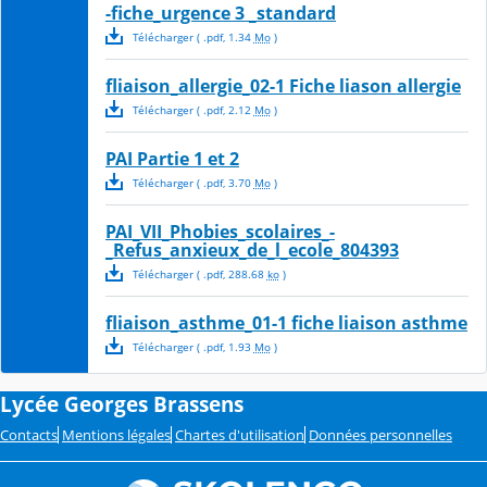
-fiche_urgence 3 _standard
Télécharger
( .
pdf
,
1.34
Mo
)
fliaison_allergie_02-1 Fiche liason allergie
Télécharger
( .
pdf
,
2.12
Mo
)
PAI Partie 1 et 2
Télécharger
( .
pdf
,
3.70
Mo
)
PAI_VII_Phobies_scolaires_-
_Refus_anxieux_de_l_ecole_804393
Télécharger
( .
pdf
,
288.68
ko
)
fliaison_asthme_01-1 fiche liaison asthme
Télécharger
( .
pdf
,
1.93
Mo
)
Lycée Georges Brassens
Contacts
Mentions légales
Chartes d'utilisation
Données personnelles