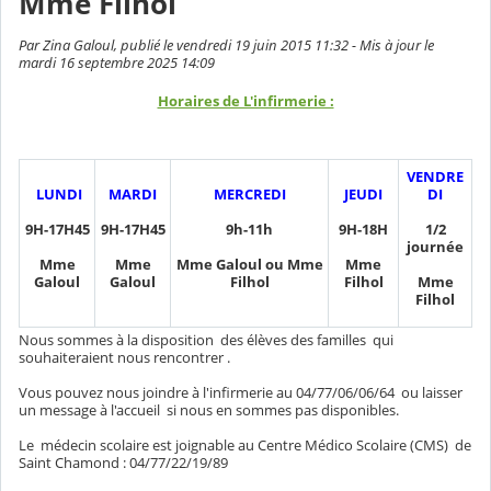
Mme Filhol
Par Zina Galoul, publié le vendredi 19 juin 2015 11:32 - Mis à jour le
mardi 16 septembre 2025 14:09
Horaires de L'infirmerie :
VENDRE
LUNDI
MARDI
MERCREDI
JEUDI
DI
9H-17H45
9H-17H45
9h-11h
9H-18H
1/2
journée
Mme
Mme
Mme Galoul ou Mme
Mme
Galoul
Galoul
Filhol
Filhol
Mme
Filhol
Nous sommes à la disposition des élèves des familles qui
souhaiteraient nous rencontrer .
Vous pouvez nous joindre à l'infirmerie au 04/77/06/06/64 ou laisser
un message à l'accueil si nous en sommes pas disponibles.
Le médecin scolaire est joignable au Centre Médico Scolaire (CMS) de
Saint Chamond : 04/77/22/19/89