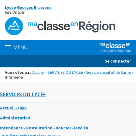
Panneau de gestion des cookies
Lycée Georges Brassens
Menu de la rubrique
Contenu
Rive de Gier
MENU
Se connecter
Vous êtes ici :
Accueil
›
SERVICES DU LYCEE
›
Service Social et de Santé
›
Infirmerie
SERVICES DU LYCEE
Accueil - Loge
Administration
Intendance - Restauration - Bourses -Taxe TA
Taxe d'apprentissage - Fournisseurs