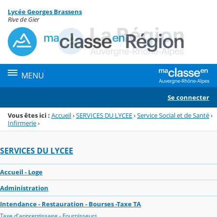
Panneau de gestion des cookies
Lycée Georges Brassens
Menu de la rubrique
Contenu
Rive de Gier
MENU
Se connecter
Vous êtes ici :
Accueil
›
SERVICES DU LYCEE
›
Service Social et de Santé
›
Infirmerie
›
SERVICES DU LYCEE
Accueil - Loge
Administration
Intendance - Restauration - Bourses -Taxe TA
Taxe d'apprentissage - Fournisseurs