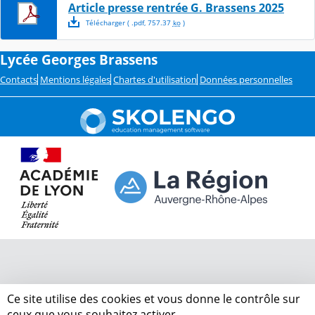
Article presse rentrée G. Brassens 2025
Télécharger
( .
pdf
,
757.37
ko
)
Lycée Georges Brassens
Contacts
Mentions légales
Chartes d'utilisation
Données personnelles
Ce site utilise des cookies et vous donne le contrôle sur
ceux que vous souhaitez activer