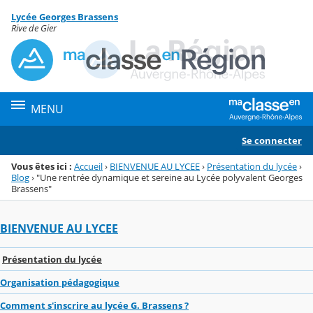
Panneau de gestion des cookies
Lycée Georges Brassens
Menu de la rubrique
Contenu
Rive de Gier
MENU
Se connecter
Vous êtes ici :
Accueil
›
BIENVENUE AU LYCEE
›
Présentation du lycée
›
Blog
›
"Une rentrée dynamique et sereine au Lycée polyvalent Georges
Brassens"
BIENVENUE AU LYCEE
Présentation du lycée
Organisation pédagogique
Comment s'inscrire au lycée G. Brassens ?