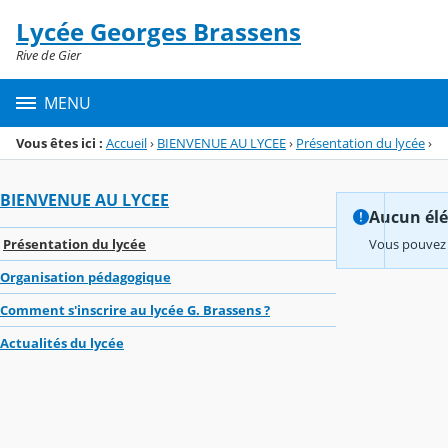
Panneau de gestion des cookies
Lycée Georges Brassens
Menu de la rubrique
Contenu
Rive de Gier
MENU
Vous êtes ici :
Accueil
›
BIENVENUE AU LYCEE
›
Présentation du lycée
›
BIENVENUE AU LYCEE
Aucun élém
Présentation du lycée
Vous pouvez 
Organisation pédagogique
Comment s'inscrire au lycée G. Brassens ?
Actualités du lycée