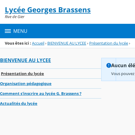
Panneau de gestion des cookies
Lycée Georges Brassens
Menu de la rubrique
Contenu
Rive de Gier
MENU
Vous êtes ici :
Accueil
›
BIENVENUE AU LYCEE
›
Présentation du lycée
›
BIENVENUE AU LYCEE
Aucun élém
Présentation du lycée
Vous pouvez 
Organisation pédagogique
Comment s'inscrire au lycée G. Brassens ?
Actualités du lycée