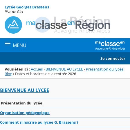
Panneau de gestion des cookies
Lycée Georges Brassens
Menu de la rubrique
Contenu
Rive de Gier
MENU
Se connecter
Vous êtes ici :
Accueil
›
BIENVENUE AU LYCEE
›
Présentation du lycée
›
Blog
›
Dates et horaires de la rentrée 2026
BIENVENUE AU LYCEE
Présentation du lycée
Organisation pédagogique
Comment s'inscrire au lycée G. Brassens ?