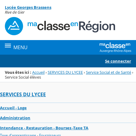
Panneau de gestion des cookies
Lycée Georges Brassens
Menu de la rubrique
Contenu
Rive de Gier
MENU
Se connecter
Vous êtes ici :
Accueil
›
SERVICES DU LYCEE
›
Service Social et de Santé
›
Service Social élèves
SERVICES DU LYCEE
Accueil - Loge
Administration
Intendance - Restauration - Bourses -Taxe TA
Taxe d'apprentissage - Fournisseurs