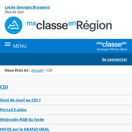
Panneau de gestion des cookies
Lycée Georges Brassens
Menu de la rubrique
Contenu
Rive de Gier
MENU
Se connecter
Vous êtes ici :
Accueil
›
CDI
CDI
Quoi de neuf au CDI ?
Portail E-sidoc
Webradio RGB du lycée
INFOS sur le GRAND ORAL