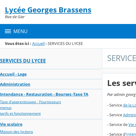
Panneau de gestion des cookies
Lycée Georges Brassens
Menu de la rubrique
Contenu
Rive de Gier
MENU
Vous êtes ici :
Accueil
›
SERVICES DU LYCEE
SERVIC
SERVICES DU LYCEE
Accueil - Loge
Les ser
Administration
Intendance - Restauration - Bourses -Taxe TA
Par admin george
Taxe d'apprentissage - Fournisseurs
- Service
de la L
menus
tarifs et fonctionnement
- Service
Admini
Vie scolaire
- Service de
Vie 
Maison des lycéens
- Service d'
Inte