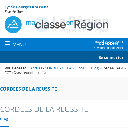
Panneau de gestion des cookies
Lycée Georges Brassens
Menu de la rubrique
Contenu
Rive de Gier
MENU
Se connecter
Vous êtes ici :
Accueil
›
CORDEES DE LA REUSSITE
›
Blog
›
Cordée CPGE -
ECT : Osez l'excellence 🚀
CORDEES DE LA REUSSITE
CORDEES DE LA REUSSITE
Blog