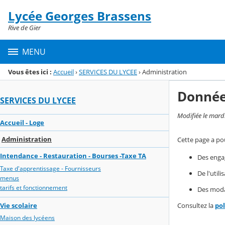
Panneau de gestion des cookies
Lycée Georges Brassens
Menu de la rubrique
Contenu
Rive de Gier
MENU
Vous êtes ici :
Accueil
›
SERVICES DU LYCEE
›
Administration
Donnée
SERVICES DU LYCEE
Modifiée le mard
Accueil - Loge
Administration
Cette page a pou
Intendance - Restauration - Bourses -Taxe TA
Des enga
Taxe d'apprentissage - Fournisseurs
De l'util
menus
tarifs et fonctionnement
Des modal
Vie scolaire
Consultez la
po
Maison des lycéens