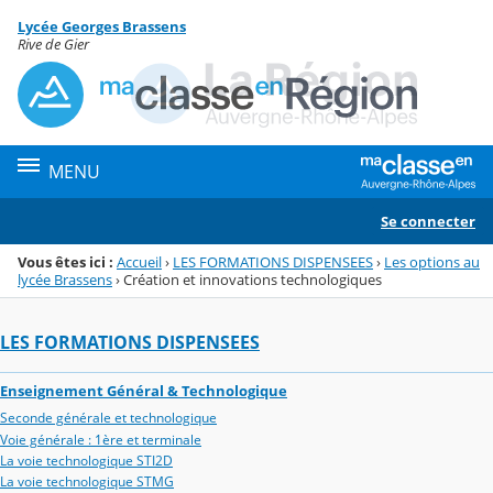
Panneau de gestion des cookies
Lycée Georges Brassens
Menu de la rubrique
Contenu
Rive de Gier
MENU
Se connecter
Vous êtes ici :
Accueil
›
LES FORMATIONS DISPENSEES
›
Les options au
lycée Brassens
›
Création et innovations technologiques
LES FORMATIONS DISPENSEES
Enseignement Général & Technologique
Seconde générale et technologique
Voie générale : 1ère et terminale
La voie technologique STI2D
La voie technologique STMG