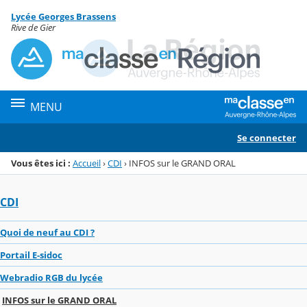
Panneau de gestion des cookies
Lycée Georges Brassens
Menu de la rubrique
Contenu
Rive de Gier
MENU
Se connecter
Vous êtes ici :
Accueil
›
CDI
›
INFOS sur le GRAND ORAL
CDI
Quoi de neuf au CDI ?
Portail E-sidoc
Webradio RGB du lycée
INFOS sur le GRAND ORAL